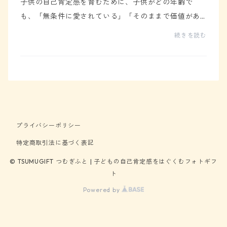
子供の自己肯定感を育むために、子供がどの年齢で
も、「無条件に愛されている」「そのままで価値があ
る」と感じられる環境を整えることが最も大切です。
続きを読む
そんなとき、家族写真や子供の成長記録、親からの贈
り物は...
プライバシーポリシー
特定商取引法に基づく表記
© TSUMUGIFT つむぎふと | 子どもの自己肯定感をはぐくむフォトギフ
ト
Powered by