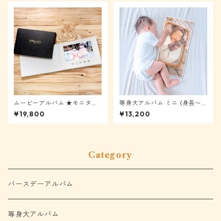
ムービーアルバム ★モニター
等身大アルバム ミニ (身長〜6
様表示から40%OFF
0cm) ★モニター様表示から4
¥19,800
¥13,200
0%OFF
Category
バースデーアルバム
等身大アルバム