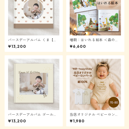
バースデーアルバム くま【メ
増刷：はいれる絵本 ＜森のパ
ール便送料無料】★モニター
ーティー＞
¥13,200
¥6,600
様表示から40%OFF
バースデーアルバム ゴールド
当店オリジナル ベビーロンパ
【メール便送料無料】★モニ
ース I am the happiest baby
¥13,200
¥1,980
ター様表示から40%OFF
in the world