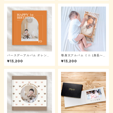
バースデーアルバム オレンジ
等身大アルバム ミニ (身長〜6
【メール便送料無料】★モニ
0cm) ★モニター様表示から4
¥13,200
¥13,200
ター様表示から40%OFF
0%OFF