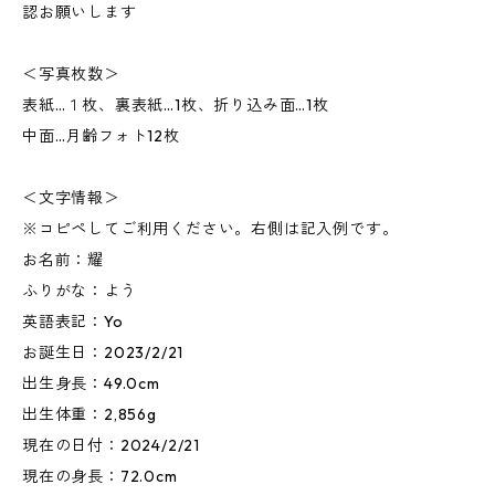
認お願いします
＜写真枚数＞
表紙…１枚、裏表紙…1枚、折り込み面…1枚
中面…月齢フォト12枚
＜文字情報＞
※コピペしてご利用ください。右側は記入例です。
お名前：耀
ふりがな：よう
英語表記：Yo
お誕生日：2023/2/21
出生身長：49.0cm
出生体重：2,856g
現在の日付：2024/2/21
現在の身長：72.0cm