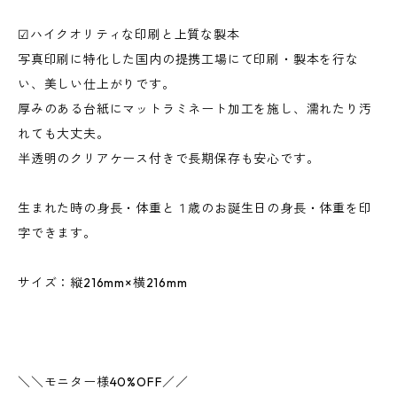
☑︎ハイクオリティな印刷と上質な製本
写真印刷に特化した国内の提携工場にて印刷・製本を行な
い、美しい仕上がりです。
厚みのある台紙にマットラミネート加工を施し、濡れたり汚
れても大丈夫。
半透明のクリアケース付きで長期保存も安心です。
生まれた時の身長・体重と１歳のお誕生日の身長・体重を印
字できます。
サイズ：縦216mm×横216mm
＼＼モニター様40%OFF／／