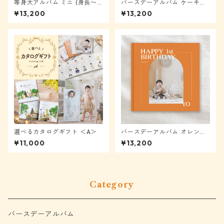
等身大アルバム ミニ (身長〜6
バースデーアルバム ケーキ
0cm) ★モニター様表示から4
【メール便送料無料】★モニ
¥13,200
¥13,200
0%OFF
ター様表示から40%OFF
選べるカタログギフト ＜A＞
バースデーアルバム オレンジ
【メール便送料無料】★モニ
¥11,000
¥13,200
ター様表示から40%OFF
Category
バースデーアルバム