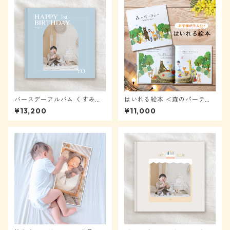
バースデーアルバム くすみブ
はいれる絵本 ＜森のパーティ
ルー【メール便送料無料】★
ー＞★モニター様表示から2
¥13,200
¥11,000
モニター様表示から40%OFF
0%OFF