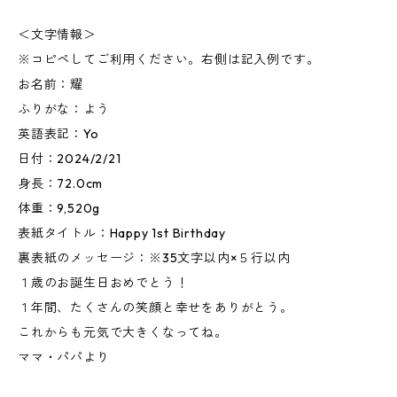
＜文字情報＞
※コピペしてご利用ください。右側は記入例です。
お名前：耀
ふりがな：よう
英語表記：Yo
日付：2024/2/21
身長：72.0cm
体重：9,520g
表紙タイトル：Happy 1st Birthday
裏表紙のメッセージ：※35文字以内×５行以内
１歳のお誕生日おめでとう！
１年間、たくさんの笑顔と幸せをありがとう。
これからも元気で大きくなってね。
ママ・パパより