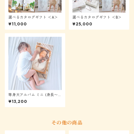
選べるカタログギフト ＜A＞
選べるカタログギフト ＜B＞
¥11,000
¥25,000
等身大アルバム ミニ (身長〜6
0cm) ★モニター様表示から4
¥13,200
0%OFF
その他の商品