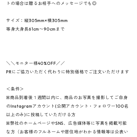
トの場合は贈るお相手へのメッセージでも◎
サイズ：縦305mm×横305mm
等身大身長61cm〜90cmまで
＼＼モニター様40%OFF／／
PRにご協力いただく代わりに特別価格でご注文いただけます
＜条件＞
ꕤ商品到着後１週間以内に、商品のお写真を撮影してご自身
のInstagramアカウント(公開アカウント・フォロワー100名
以上のみ)に投稿していただける方
ꕤ弊社のホームページやSNS、広告媒体等に写真を掲載可能
な方（お客様のフルネームや居住地がわかる情報等は公表い