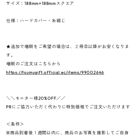
サイズ：188mm×188mmスクエア
仕様：ハードカバー・糸綴じ
★追加で増刷をご希望の場合は、２冊目以降がお安くなりま
す。
増刷のご注文はこちらから
https://tsumugift.official.ec/items/99002646
＼＼モニター様20%OFF／／
PRにご協力いただく代わりに特別価格でご注文いただけます
＜条件＞
ꕤ商品到着後１週間以内に、商品のお写真を撮影してご自身