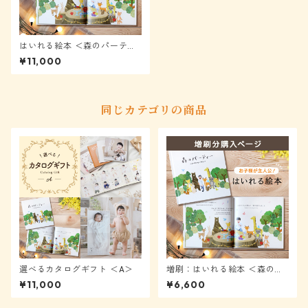
はいれる絵本 ＜森のパーティ
ー＞★モニター様表示から2
¥11,000
0%OFF
同じカテゴリの商品
選べるカタログギフト ＜A＞
増刷：はいれる絵本 ＜森のパ
ーティー＞
¥11,000
¥6,600